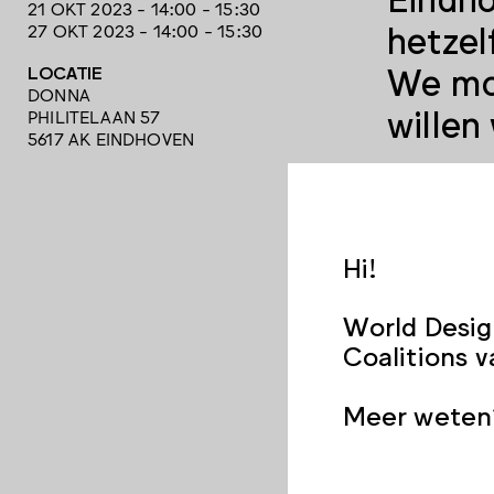
21 OKT 2023 - 14:00 - 15:30
hetzel
27 OKT 2023 - 14:00 - 15:30
We moe
LOCATIE
DONNA
willen
PHILITELAAN 57
5617 AK EINDHOVEN
Hi!
Eindhove
Met die 
World Desig
we wat j
Coalitions 
voor de 
het gebo
Meer weten?
laten zi
doe mee 