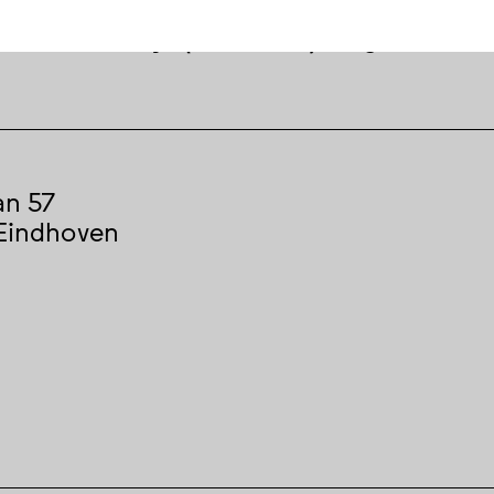
cas Zoutendijk (Studio 1:1) en gemeente
an 57
Eindhoven