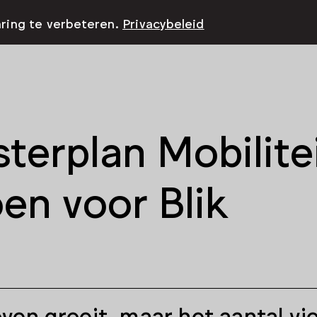
aring te verbeteren.
Privacybeleid
terplan Mobilite
en voor Blik
ven groeit, maar het aantal vie