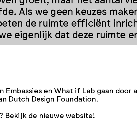
fde. Als we geen keuzes maken,
ten de ruimte efficiënt inric
 we eigenlijk dat deze ruimte e
n heeft maar liefst 2,2 miljoen vierkan
ruimte is zo veel meer mogelijk! Tijd
n Embassies en What if Lab gaan door a
e er allemaal mee kunt doen. Willen we
van Dutch Design Foundation.
auto of liever voor ontmoetingsplekken,
uw ‘Donna’ vind je tijdens Dutch Desig
 Bekijk de nieuwe website!
en hoe we anders met de ruimte kunnen 
aan het gesprek! Zou jij dit in jouw str