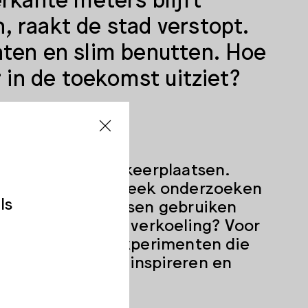
 raakt de stad verstopt.
hten en slim benutten. Hoe
r in de toekomst uitziet?
te meter aan parkeerplaatsen.
ens Dutch Design Week onderzoeken
ls
 die parkeerplaatsen gebruiken
 speelruimtes of verkoeling? Voor
n Week allerlei experimenten die
omgaan. Laat je inspireren en
aat ook willen?