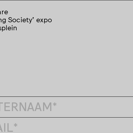
are
ng Society' expo
splein