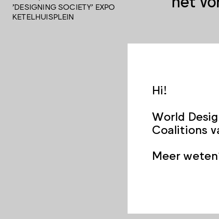
het vo
'DESIGNING SOCIETY' EXPO
KETELHUISPLEIN
Op vrijd
personal
tour. Ti
Hi!
een ande
die antw
World Desig
wat de v
Coalitions 
en gezam
van invl
Meer weten?
de water
tot werk