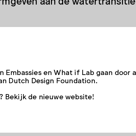
rmgeven aan de watertransitie
ag 25 oktober nodigen wij je daarom voor
iseerde tour langs toonaangevende wat
jdens deze exclusieve tour op de Dutch De
r perspectief te bekijken. Laat je meev
oord geven op de grote wateropgaves wa
n Embassies en What if Lab gaan door a
eranderkracht van kunst en ontwerp kan
van Dutch Design Foundation.
enlijke wateruitdagingen. We hebben ee
oedrijke veranderaars in de watersector.
 Bekijk de nieuwe website!
transitie in versnelling kan brengen. Ve
elijkheid gaan brengen?