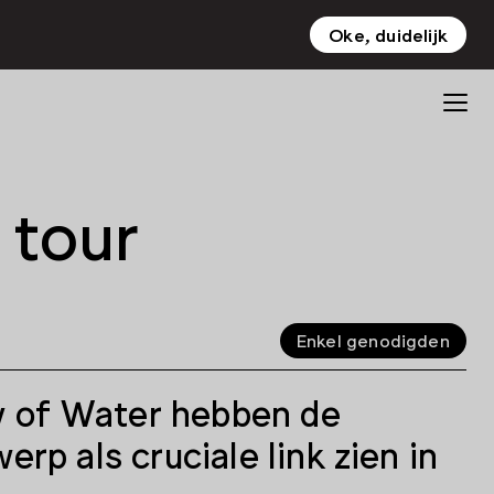
Oke, duidelijk
NL
EN
tour
Enkel genodigden
 of Water hebben de
p als cruciale link zien in