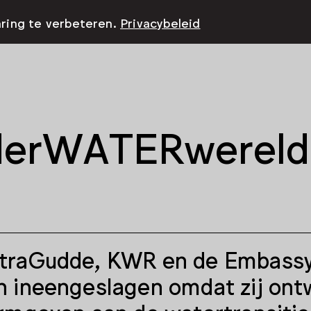
aring te verbeteren.
Privacybeleid
erWATERwereld 
traGudde, KWR en de Embassy
 ineengeslagen omdat zij ontwer