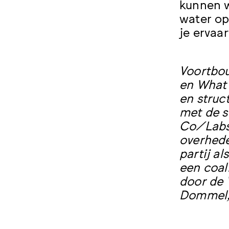
kunnen w
water op
je ervaa
Voortbou
en What 
en struc
met de s
Co/Labs 
overhede
partij a
een coal
door de
Dommel, 