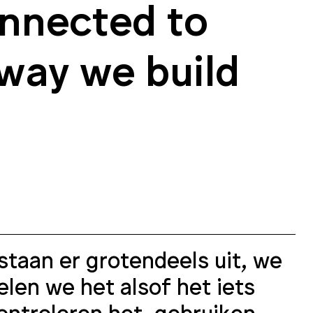
onnected to
way we build
taan er grotendeels uit, we
len we het alsof het iets
ontroleren het, gebruiken