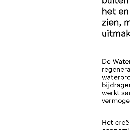
het en
zien, 
uitma
De Water
regenera
waterpro
bijdrage
werkt sa
vermoge
Het creë
economis