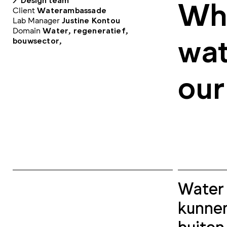
Wha
Client
Waterambassade
Lab Manager
Justine Kontou
Domain
Water, regeneratief,
wat
bouwsector,
our
Water 
kunnen
buiten