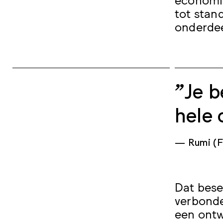
tot stan
onderdee
"Je b
hele 
Rumi (F
Dat bese
verbonde
een ontw