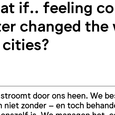
t if.. feeling c
er changed the 
 cities?
stroomt door ons heen. We bes
 niet zonder – en toch behande
 onszelf is. We managen het, c