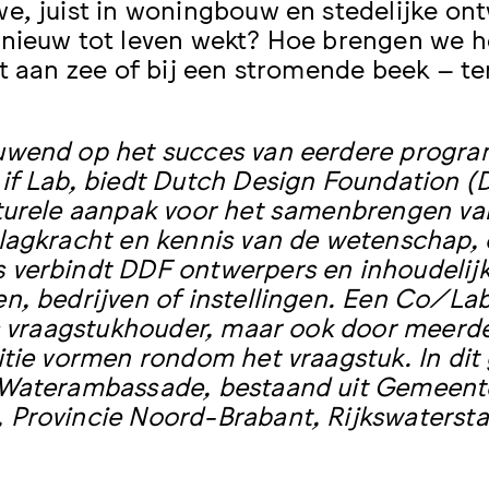
e, juist in woningbouw en stedelijke ont
nieuw tot leven wekt? Hoe brengen we h
rt aan zee of bij een stromende beek – te
wend op het succes van eerdere progra
if Lab, biedt Dutch Design Foundation (
turele aanpak voor het samenbrengen va
lagkracht en kennis van de wetenschap, 
verbindt DDF ontwerpers en inhoudelijk
n, bedrijven of instellingen. Een Co/Lab
ls vraagstukhouder, maar ook door meer
itie vormen rondom het vraagstuk. In dit 
 Waterambassade, bestaand uit Gemeent
Provincie Noord-Brabant, Rijkswaterstaa