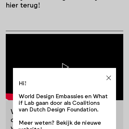
hier terug!
Hi!
World Design Embassies en What
if Lab gaan door als Coalitions
van Dutch Design Foundation.
WDE Talk: Wat als leefbaarheid
centraal staat bij het ontwerpen
Meer weten? Bekijk de nieuwe
van mobiliteit?
website!