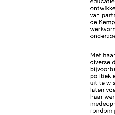
educatie
ontwikke
van part
de Kempe
werkvorm
onderzoe
Met haar
diverse 
bijvoorb
politiek
uit te w
laten vo
haar wer
medeopr
rondom pl