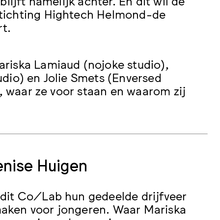
lijft namelijk achter. En dit wil de
Stichting Hightech Helmond-de
rt.
riska Lamiaud (nojoke studio),
dio) en Jolie Smets (Enversed
n, waar ze voor staan en waarom zij
enise Huigen
dit Co/Lab hun gedeelde drijfveer
aken voor jongeren. Waar Mariska