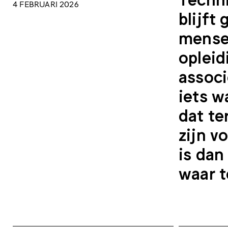
4 FEBRUARI 2026
blijft
mensen
opleid
associ
iets w
dat te
zijn v
is dan
waar 