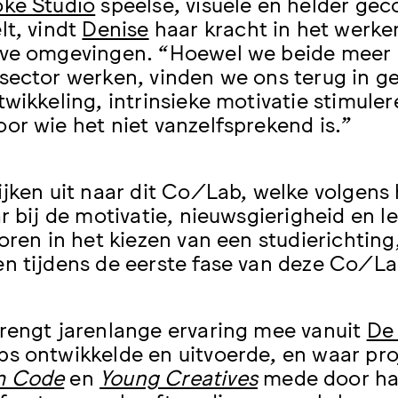
oke Studio
speelse, visuele en helder g
lt, vindt
Denise
haar kracht in het werke
ve omgevingen. “Hoewel we beide meer i
sector werken, vinden we ons terug in g
twikkeling, intrinsieke motivatie stimul
or wie het niet vanzelfsprekend is.”
ijken uit naar dit Co/Lab, welke volgens 
ar bij de motivatie, nieuwsgierigheid en 
toren in het kiezen van een studierichting
n tijdens de eerste fase van deze Co/La
rengt jarenlange ervaring mee vanuit
De
s ontwikkelde en uitvoerde, en waar pro
m Code
en
Young Creatives
mede door haa