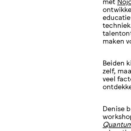
met
Noj
ontwikke
educatie
techniek
talenton
maken vo
Beiden k
zelf, ma
veel fac
ontdekke
Denise b
workshop
Quantu