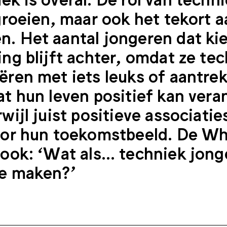
 groeien, maar ook het tekort 
. Het aantal jongeren dat ki
ing blijft achter, omdat ze te
ëren met iets leuks of aantrekk
at hun leven positief kan ver
rwijl juist positieve associati
oor hun toekomstbeeld. De Wha
 ook: ‘Wat als… techniek jon
te maken?’