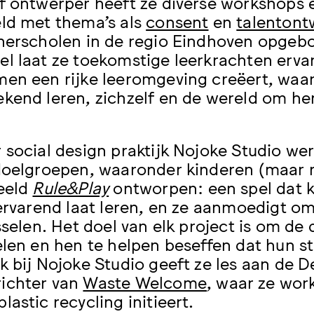
f ontwerper heeft ze diverse workshops 
ld met thema’s als
consent
en
talentont
nerscholen in de regio Eindhoven opge
l laat ze toekomstige leerkrachten ervar
en een rijke leeromgeving creëert, waar
kend leren, zichzelf en de wereld om h
 social design praktijk Nojoke Studio we
doelgroepen, waaronder kinderen (maar ni
eeld
Rule&Play
ontworpen: een spel dat 
 ervarend laat leren, en ze aanmoedigt 
isselen. Het doel van elk project is om d
elen en hen te helpen beseffen dat hun 
k bij Nojoke Studio geeft ze les aan de 
ichter van
Waste Welcome
, waar ze wor
astic recycling initieert.