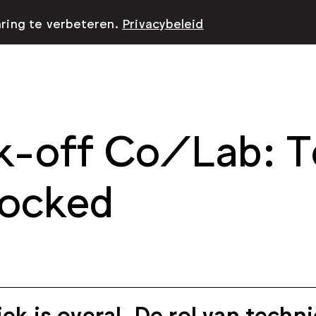
aring te verbeteren.
Privacybeleid
k-off Co/Lab: T
ocked
ek is overal. De rol van techn