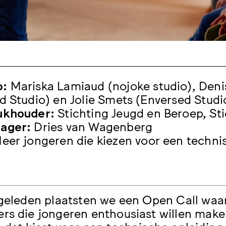
p:
Mariska Lamiaud (nojoke studio), Deni
d Studio) en Jolie Smets (Enversed Studi
ukhouder:
Stichting Jeugd en Beroep, St
ager:
Dries van Wagenberg
eer jongeren die kiezen voor een techni
 geleden plaatsten we een Open Call waa
rs die jongeren enthousiast willen make