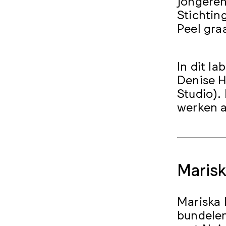
jongeren 
Stichtin
Peel gra
In dit l
Denise H
Studio).
werken a
Marisk
Mariska 
bundelen