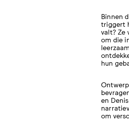
Binnen d
triggert
valt? Ze
om die i
leerzaam
ontdekke
hun geb
Ontwerpk
bevragen
en Denis
narratie
om versc