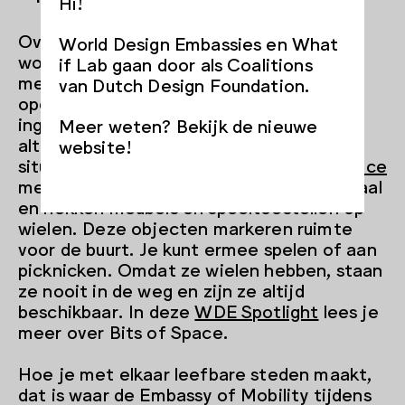
Hi!
Over de stad gesproken: steeds vaker
World Design Embassies en What
wordt er gebouwd in gebieden waar
if Lab gaan door als Coalitions
mensen al wonen. Dit betekent dat de
van Dutch Design Foundation.
openbare ruimte soms lange tijd wordt
ingenomen door bouwplaatsen, wat niet
Meer weten? Bekijk de nieuwe
altijd prettig is voor bewoners. Om deze
website!
situatie te verbeteren, maakt
Bits of Space
met Hek, Yes! van overtollig bouwmateriaal
en hekken meubels en speeltoestellen op
wielen. Deze objecten markeren ruimte
voor de buurt. Je kunt ermee spelen of aan
picknicken. Omdat ze wielen hebben, staan
ze nooit in de weg en zijn ze altijd
beschikbaar. In deze
WDE Spotlight
lees je
meer over Bits of Space.
Hoe je met elkaar leefbare steden maakt,
dat is waar de Embassy of Mobility tijdens