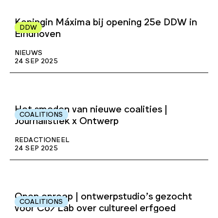
Koningin Máxima bij opening 25e DDW in
DDW
Eindhoven
NIEUWS
24 SEP 2025
Het smeden van nieuwe coalities |
COALITIONS
Journalistiek x Ontwerp
REDACTIONEEL
24 SEP 2025
Open oproep | ontwerpstudio’s gezocht
COALITIONS
voor Co/Lab over cultureel erfgoed