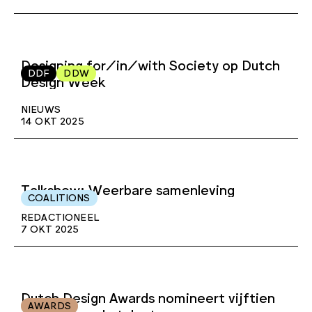
Designing for/in/with Society op Dutch
DDF
DDW
Design Week
NIEUWS
14 OKT 2025
Talkshow: Weerbare samenleving
COALITIONS
REDACTIONEEL
7 OKT 2025
Dutch Design Awards nomineert vijftien
AWARDS