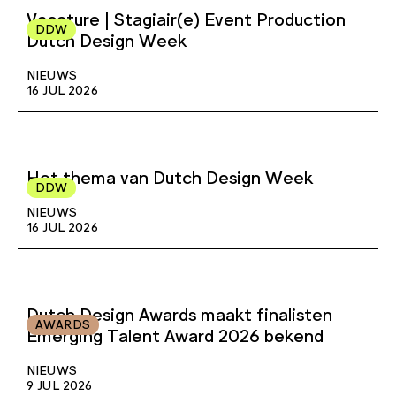
Sessie
Vacature | Stagiair(e) Event Production
DDW
Dutch Design Week
Video
NIEUWS
16 JUL 2026
Het thema van Dutch Design Week
DDW
NIEUWS
16 JUL 2026
Dutch Design Awards maakt finalisten
AWARDS
Emerging Talent Award 2026 bekend
NIEUWS
9 JUL 2026