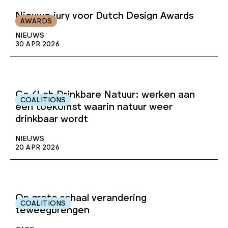
Nieuwe jury voor Dutch Design Awards
AWARDS
NIEUWS
30 APR 2026
Co/Lab Drinkbare Natuur: werken aan
COALITIONS
een toekomst waarin natuur weer
drinkbaar wordt
NIEUWS
20 APR 2026
Op grote schaal verandering
COALITIONS
teweegbrengen