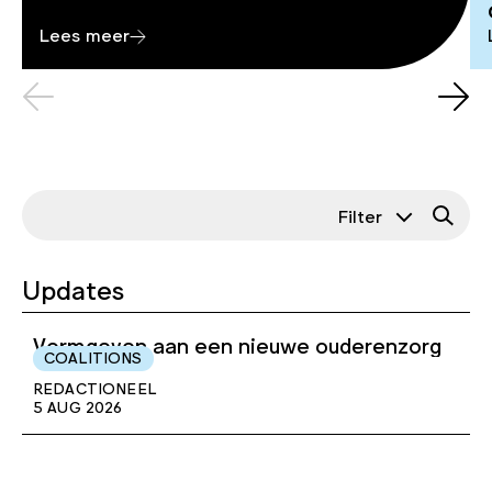
Lees meer
Filter
Filter op Programma
Updates
Filter op type
Awards
Vormgeven aan een nieuwe ouderenzorg
Case
COALITIONS
DDW
REDACTIONEEL
Nieuws
PONT
5 AUG 2026
Podcast
Coalitions
Redactioneel