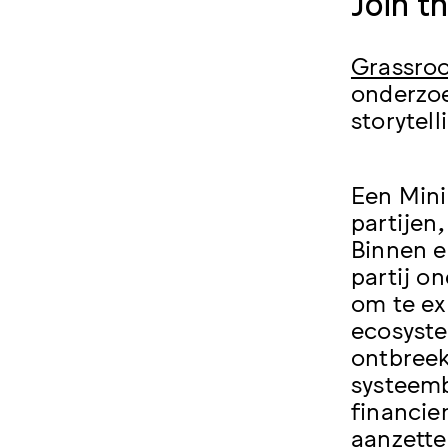
Join t
Grassroo
onderzoe
storytel
Een Mini
partijen
Binnen e
partij o
om te ex
ecosyste
ontbreek
systeemb
financie
aanzette