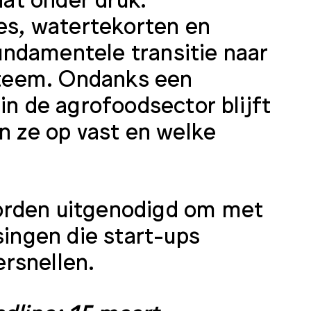
ies, watertekorten en
ndamentele transitie naar
teem. Ondanks een
in de agrofoodsector blijft
en ze op vast en welke
orden uitgenodigd om met
singen die start-ups
rsnellen.