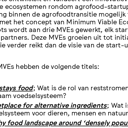
 ecosystemen rondom agrofood-startups.
ng binnen de agrofoodtransitie mogelijk 
met het concept van Minimum Viable Ec
ts wordt aan drie MVEs gewerkt, elk star
 partners. Deze MVEs groeien uit tot ini
ie verder reikt dan de visie van de start-u
MVEs hebben de volgende titels:
stays food
; Wat is de rol van reststrome
aam voedselsysteem?
place for alternative ingredients
; Wat 
elsysteem voor dieren, mensen en natuu
hy food landscape around ‘densely popu