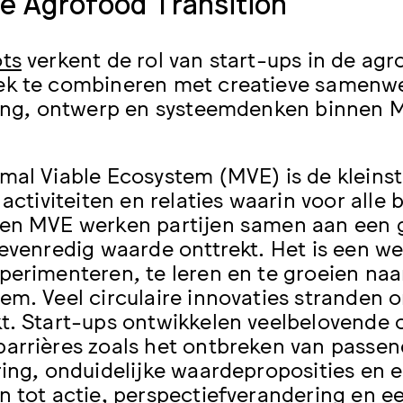
he Agrofood Transition
ts
verkent de rol van start-ups in de ag
k te combineren met creatieve samenwe
ling, ontwerp en systeemdenken binnen 
mal Viable Ecosystem (MVE) is de kleins
, activiteiten en relaties waarin voor all
en MVE werken partijen samen aan een g
nevenredig waarde onttrekt. Het is een we
perimenteren, te leren en te groeien na
em. Veel circulaire innovaties stranden
t. Start-ups ontwikkelen veelbelovende 
arrières zoals het ontbreken van passen
ring, onduidelijke waardeproposities en 
n tot actie, perspectiefverandering en ee