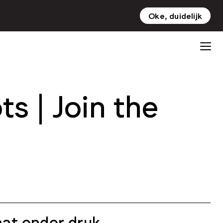
Oke, duidelijk
NL
EN
s | Join the
at onder druk.