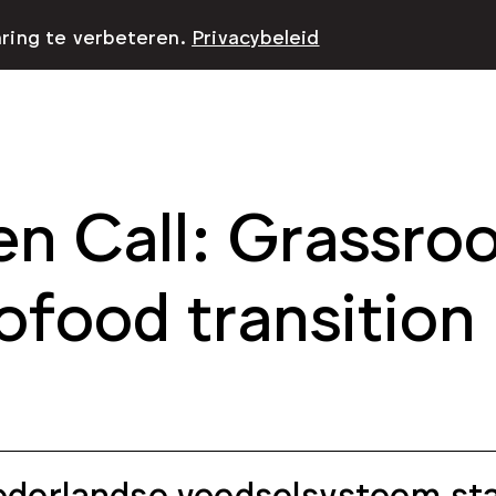
aring te verbeteren.
Privacybeleid
n Call: Grassroot
ofood transition
derlandse voedselsysteem sta