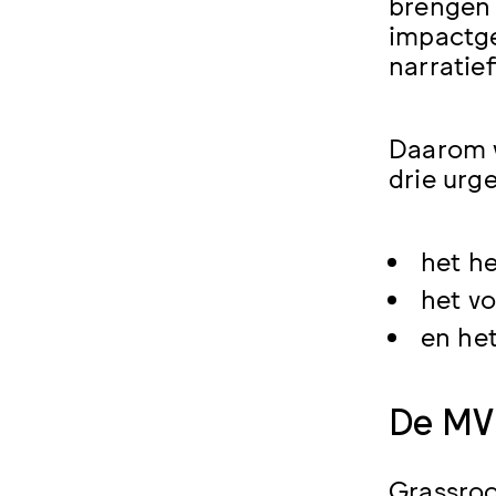
brengen 
impactge
narratie
Daarom w
drie urg
het h
het v
en he
De MVE
Grassroo