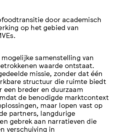
rofoodtransitie door academisch
rking op het gebied van
MVEs.
t mogelijke samenstelling van
e betrokkenen waarde ontstaat.
edeelde missie, zonder dat één
rkbare structuur die ruimte biedt
ar een breder en duurzaam
 omdat de benodigde marktcontext
oplossingen, maar lopen vast op
de partners, langdurige
een gebrek aan narratieven die
n verschuiving in