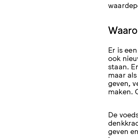
waardep
Waarom
Er is ee
ook nieu
staan. E
maar als
geven, v
maken. O
De voeds
denkkrac
geven en