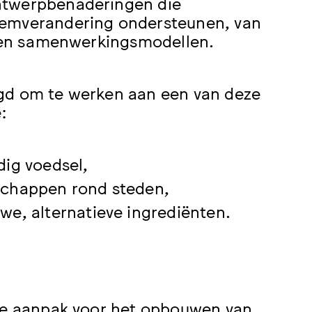
ntwerpbenaderingen die
eemverandering ondersteunen, van
rp en samenwerkingsmodellen.
igd om te werken aan een van deze
:
dig voedsel,
schappen rond steden,
e, alternatieve ingrediënten.
eve aanpak voor het opbouwen van