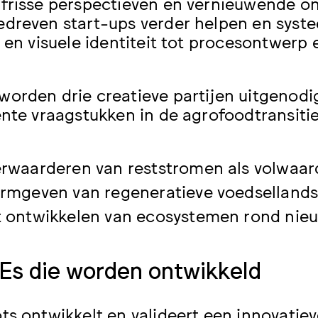
frisse perspectieven en vernieuwende o
dreven start-ups verder helpen en syst
f en visuele identiteit tot procesontwe
orden drie creatieve partijen uitgenod
ente vraagstukken in de agrofoodtransitie
erwaarderen van reststromen als volwaar
ormgeven van regeneratieve voedselland
t ontwikkelen van ecosystemen rond nieuw
s die worden ontwikkeld
ts ontwikkelt en valideert een innovati