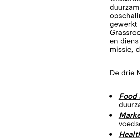
duurzame
opschali
gewerkt 
Grassroo
en diens
missie, d
De drie 
Food 
duurz
Market
voeds
Healt