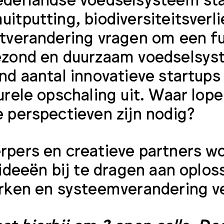
itputting, biodiversiteitsverl
tverandering vragen om een fu
ezond en duurzaam voedselsys
nd aantal innovatieve startups 
urele opschaling uit. Waar lop
 perspectieven zijn nodig?
pers en creatieve partners w
 ideeën bij te dragen aan oplos
rken en systeemverandering ve