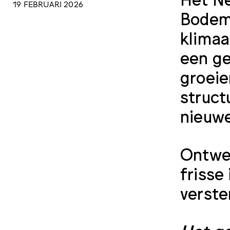
19 FEBRUARI 2026
Bodemu
klimaa
een g
groeie
struct
nieuwe
Ontwer
frisse
verste