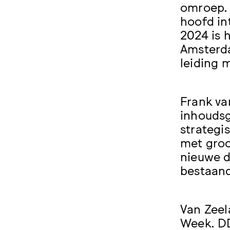
omroep. 
hoofd in
2024 is 
Amsterda
leiding 
Frank va
inhoudsg
strategi
met groo
nieuwe d
bestaand
Van Zeel
Week. DD