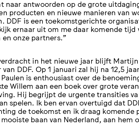
t naar antwoorden op de grote uitdaging
en producten en nieuwe manieren van w
. DDF is een toekomstgerichte organisat
k kijk ernaar uit om me daar komende tijd
 en onze partners.”
erdracht in het nieuwe jaar blijft Martij
r van DDF. Op 1 januari zal hij na 12,5 ja
 Paulen is enthousiast over de benoeming
kte Willem aan een boek over grote vera
ing. Hij begrijpt de urgente transities v
kan spelen. Ik ben ervan overtuigd dat DD
chting de toekomst en ik draag komende pe
 mooiste baan van Nederland, aan hem ov