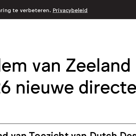
aring te verbeteren.
Privacybeleid
lem van Zeeland 
6 nieuwe direct
ad van Toezicht van Dutch De