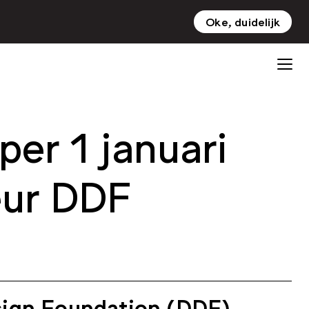
Oke, duidelijk
NL
EN
per 1 januari
eur DDF
sign Foundation (DDF)