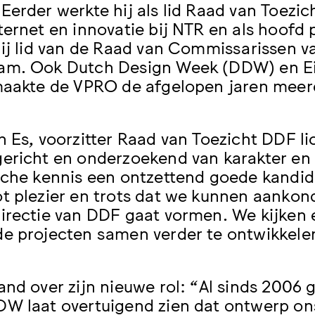
Eerder werkte hij als lid Raad van Toezic
ternet en innovatie bij NTR en als hoofd 
hij lid van de Raad van Commissarissen va
m. Ook Dutch Design Week (DDW) en Ein
maakte de VPRO de afgelopen jaren mee
n Es, voorzitter Raad van Toezicht DDF li
ericht en onderzoekend van karakter en
sche kennis een ontzettend goede kandida
t plezier en trots dat we kunnen aankond
irectie van DDF gaat vormen. We kijken e
e projecten samen verder te ontwikkele
and over zijn nieuwe rol: “Al sinds 2006 
W laat overtuigend zien dat ontwerp ons