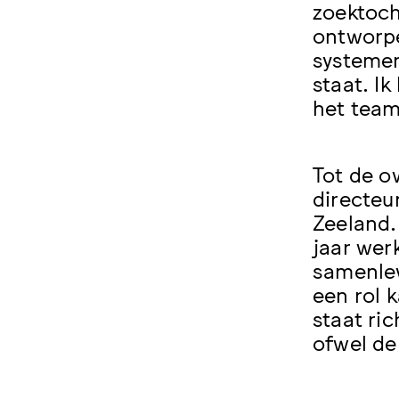
zoektoch
ontworp
systemen
staat. I
het team
Tot de ov
directeu
Zeeland.
jaar wer
samenlev
een rol 
staat ri
ofwel de