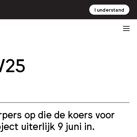
I understand
NL
EN
W25
pers op die de koers voor
ct uiterlijk 9 juni in.