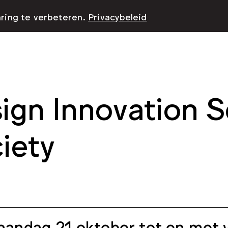
aring te verbeteren.
Privacybeleid
ign Innovation S
iety
andag 21 oktober tot en met v