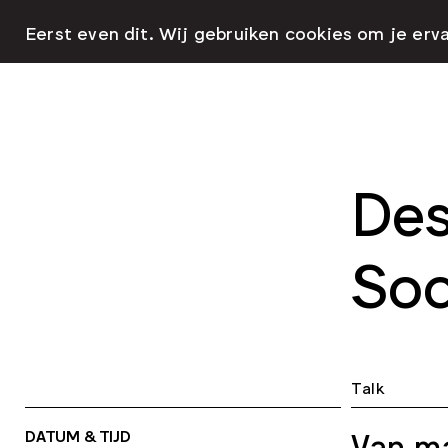
Eerst even dit. Wij gebruiken cookies om je erv
Des
Soc
Talk
DATUM & TIJD
Van ma