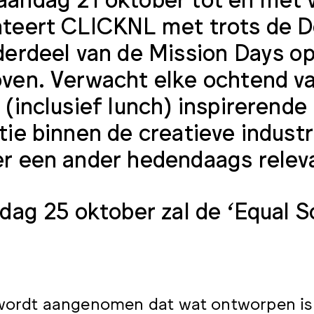
teert CLICKNL met trots de D
derdeel van de Mission Days o
ven. Verwacht elke ochtend van
 (inclusief lunch) inspirerend
tie binnen de creatieve indust
r een ander hedendaags relev
jdag 25 oktober zal de ‘Equal S
wordt aangenomen dat wat ontworpen is 