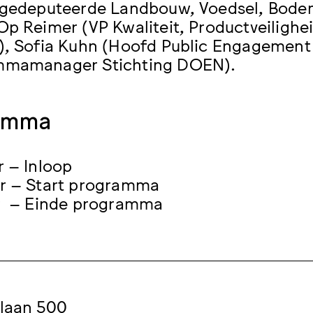
(gedeputeerde Landbouw, Voedsel, Bodem
Op Reimer (VP Kwaliteit, Productveiligh
), Sofia Kuhn (Hoofd Public Engagement
mmamanager Stichting DOEN).
amma
r – Inloop
r – Start programma
ur – Einde programma
laan 500