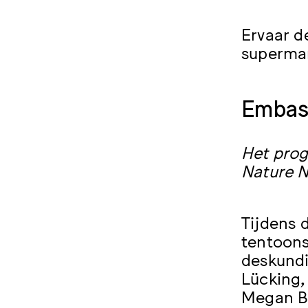
Ervaar d
supermar
Embass
Het pro
Nature N
Tijdens 
tentoons
deskund
Lücking,
Megan Bl