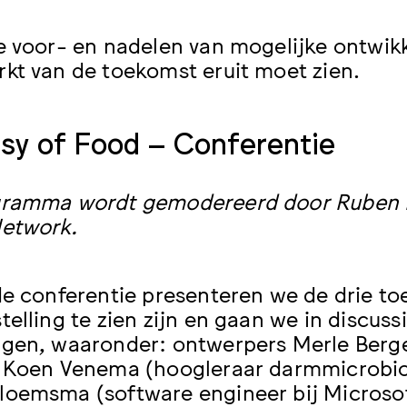
e voor- en nadelen van mogelijke ontwik
kt van de toekomst eruit moet zien.
y of Food – Conferentie
gramma wordt gemodereerd door Ruben B
etwork.
de conferentie presenteren we de drie to
telling te zien zijn en gaan we in discus
igen, waaronder: ontwerpers Merle Ber
 Koen Venema (hoogleraar darmmicrobiolo
oemsma (software engineer bij Microsof