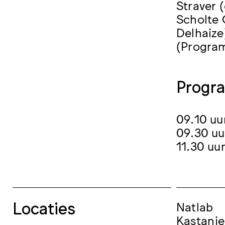
Straver 
Scholte 
Delhaize
(Progra
Progr
09.10 uu
09.30 uu
11.30 u
Locaties
Natlab
Kastanje