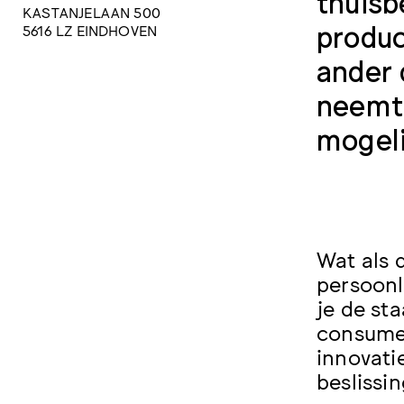
thuisb
KASTANJELAAN 500
produc
5616 LZ EINDHOVEN
ander 
neemt 
mogeli
Wat als 
persoonl
je de sta
consume
innovati
beslissi