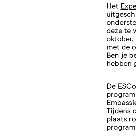
Het
Expe
uitgesch
onderste
deze te 
oktober,
met de o
Ben je b
hebben g
De ESCon
programm
Embassie
Tijdens 
plaats r
program