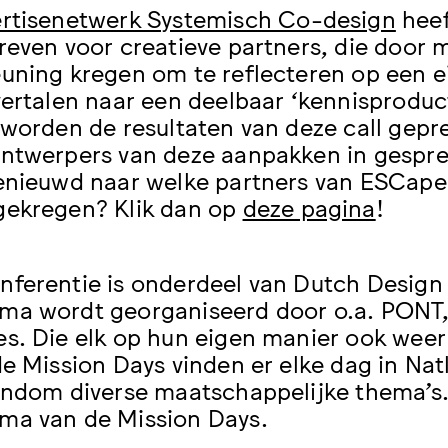
rtisenetwerk Systemisch Co-design
heef
reven voor creatieve partners, die door m
uning kregen om te reflecteren op een e
vertalen naar een deelbaar ‘kennisproduct
 worden de resultaten van deze call gepr
ntwerpers van deze aanpakken in gesprek
enieuwd naar welke partners van ESCape
ekregen? Klik dan op
deze pagina
!
ferentie is onderdeel van Dutch Design 
a wordt georganiseerd door o.a. PONT,
s. Die elk op hun eigen manier ook wee
de Mission Days vinden er elke dag in Na
ondom diverse maatschappelijke thema’s.
ma van de Mission Days.