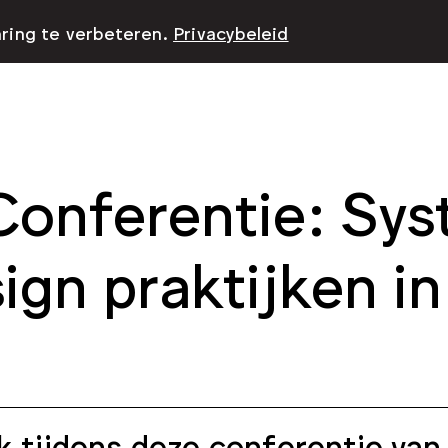
aring te verbeteren.
Privacybeleid
onferentie: Sys
ign praktijken in
 tijdens deze conferentie van