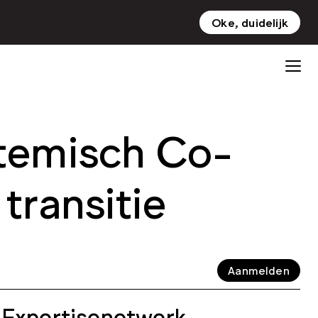
Oke, duidelijk
NL
EN
temisch Co-
 transitie
Aanmelden
 Expertisenetwerk