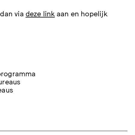
 dan via
deze link
aan en hopelijk
 programma
ureaus
eaus