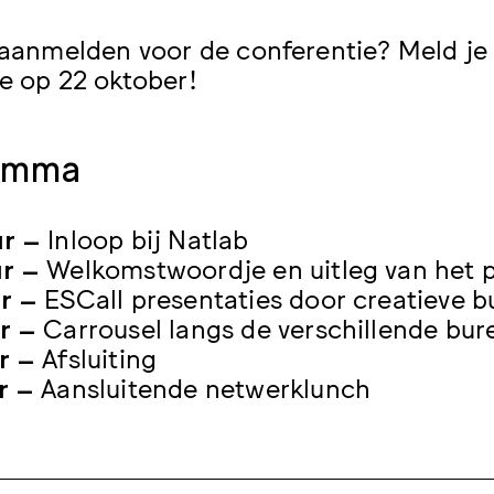
e aanmelden voor de conferentie? Meld je
je op 22 oktober!
amma
ur –
Inloop bij Natlab
ur –
Welkomstwoordje en uitleg van het
ur –
ESCall presentaties door creatieve b
ur –
Carrousel langs de verschillende bur
ur –
Afsluiting
ur –
Aansluitende netwerklunch