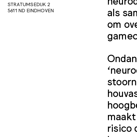
neurod
STRATUMSEDIJK 2
als sa
5611 ND EINDHOVEN
om ove
gamec
Ondank
‘neuro
stoorn
houvas
hoogbe
maakt 
risico