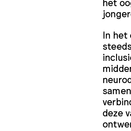
het oo
jonger
In het
steeds
inclus
midden
neurod
samenl
verbin
deze v
ontwer