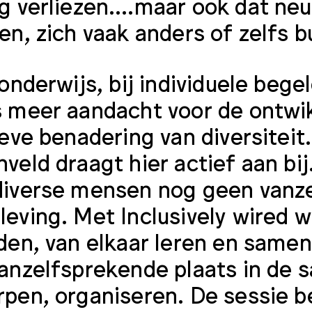
g verliezen….maar ook dat ne
en, zich vaak anders of zelfs 
 onderwijs, bij individuele beg
 meer aandacht voor de ontwik
ieve benadering van diversitei
veld draagt hier actief aan bi
iverse mensen nog geen vanze
eving. Met Inclusively wired wi
den, van elkaar leren en sam
anzelfsprekende plaats in de 
pen, organiseren. De sessie be