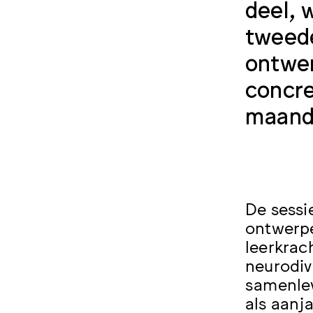
deel, 
tweede
ontwe
concre
maand
De sessi
ontwerpe
leerkrac
neurodive
samenlev
als aanj