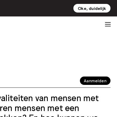
Oke, duidelijk
NL
EN
Aanmelden
waliteiten van mensen met
leren mensen met een