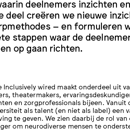
waarin deelnemers inzichten en
 deel creëren we nieuwe inzic
rpmethodes – en formuleren w
te stappen waar de deelneme
en op gaan richten.
e Inclusively wired maakt onderdeel uit
rs, theatermakers, ervaringsdeskundige
hten en zorgprofessionals bijeen. Vanuit
rsiteit als talent (en niet als label) een
ing te geven. We zien daarbij de rol van 
ager om neurodiverse mensen te onderst