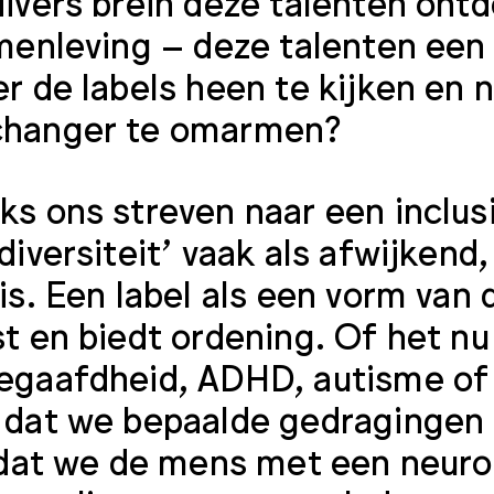
ivers brein deze talenten on
menleving – deze talenten een 
r de labels heen te kijken en n
hanger te omarmen?
s ons streven naar een inclus
diversiteit’ vaak als afwijkend
is. Een label als een vorm van 
t en biedt ordening. Of het nu 
gaafdheid, ADHD, autisme of d
dat we bepaalde gedragingen 
 dat we de mens met een neurod