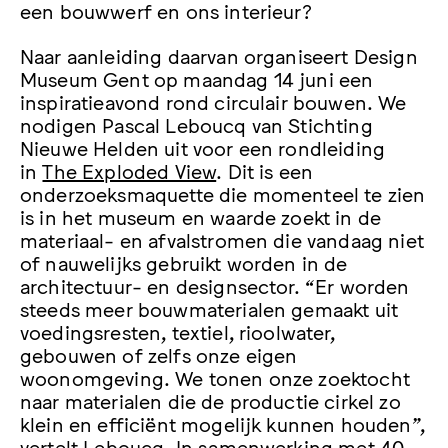
een bouwwerf en ons interieur?
Naar aanleiding daarvan organiseert Design
Museum Gent op maandag 14 juni een
inspiratieavond rond circulair bouwen. We
nodigen Pascal Leboucq van Stichting
Nieuwe Helden uit voor een rondleiding
in
The Exploded View
. Dit is een
onderzoeksmaquette die momenteel te zien
is in het museum en waarde zoekt in de
materiaal- en afvalstromen die vandaag niet
of nauwelijks gebruikt worden in de
architectuur- en designsector. “Er worden
steeds meer bouwmaterialen gemaakt uit
voedingsresten, textiel, rioolwater,
gebouwen of zelfs onze eigen
woonomgeving. We tonen onze zoektocht
naar materialen die de productie cirkel zo
klein en efficiënt mogelijk kunnen houden”,
vertelt Leboucq. In samenwerking met 40