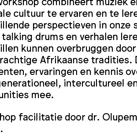
orkshop combineert muziek e
ale cultuur te ervaren en te l
illende perspectieven in onze
 talking drums en verhalen ler
illen kunnen overbruggen door 
rachtige Afrikaanse tradities
nten, ervaringen en kennis o
generationeel, intercultureel e
nities mee.
op facilitatie door dr.
Olupemi
.