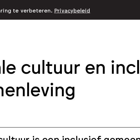
aring te verbeteren.
Privacybeleid
le cultuur en inc
enleving
cultuur is een inclusief gem