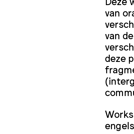
Deze w
van or
versch
van de
versch
deze p
fragme
(inter
commu
Worksh
engels