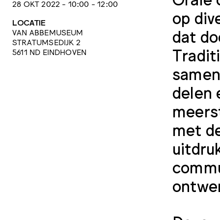
28 OKT 2022 - 10:00 - 12:00
op div
LOCATIE
dat do
VAN ABBEMUSEUM
STRATUMSEDIJK 2
Tradit
5611 ND EINDHOVEN
samenl
delen 
meerst
met de
uitdru
commun
ontwer