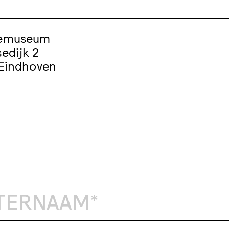
bemuseum
edijk 2
 Eindhoven