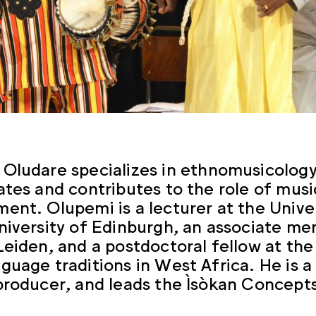
 Oludare
specializes in ethnomusicology
ates and contributes to the role of musi
ent. Olupemi is a lecturer at the Univer
niversity of Edinburgh, an associate me
Leiden, and a postdoctoral fellow at the
guage traditions in West Africa. He is a
producer, and leads the Ìsòkan Concep