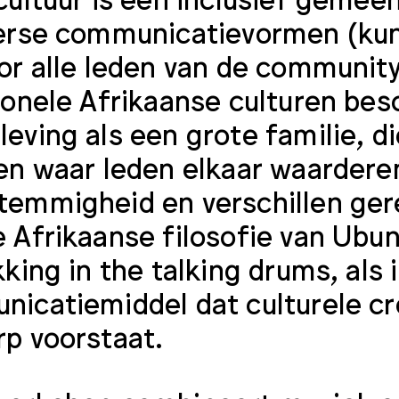
erse communicatievormen (kuns
or alle leden van de communit
ionele Afrikaanse culturen be
eving als een grote familie, d
en waar leden elkaar waardere
emmigheid en verschillen gere
 Afrikaanse filosofie van Ubun
kking in the talking drums, als 
icatiemiddel dat culturele crea
p voorstaat.