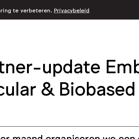
aring te verbeteren.
Privacybeleid
tner-update Emb
cular & Biobased
er maand organiseren we een o