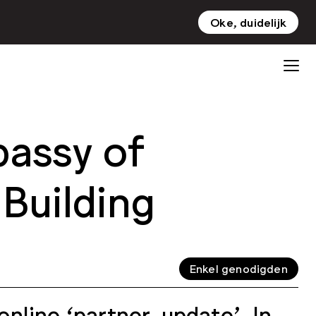
Oke, duidelijk
NL
EN
assy of
 Building
Enkel genodigden
nline ‘partner-update’. In