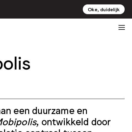
Oke, duidelijk
NL
EN
olis
 aan een duurzame en
obipolis
, ontwikkeld door