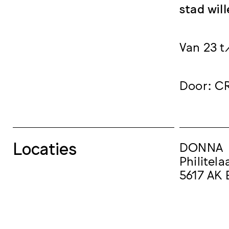
stad wi
Van 23 t
Door: C
Locaties
DONNA
Philitela
5617 AK 