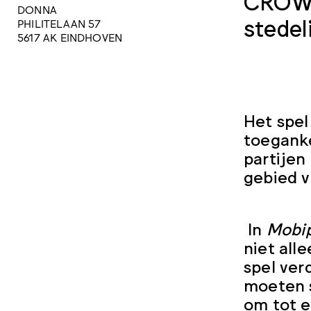
CROW e
DONNA
stedel
PHILITELAAN 57
5617 AK EINDHOVEN
Het spel
toeganke
partijen
gebied v
In
Mobip
niet all
spel ver
moeten s
om tot e