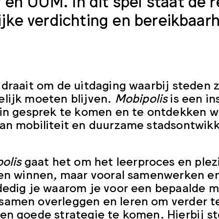
n UUM. In dit spel staat de re
ijke verdichting en bereikbaarh
 draait om de uitdaging waarbij steden 
lijk moeten blijven.
Mobipolis
is een i
 in gesprek te komen en te ontdekken 
an mobiliteit en duurzame stadsontwikk
olis
gaat het om het leerproces en plezi
een winnen, maar vooral samenwerken e
dedig je waarom je voor een bepaalde mo
amen overleggen en leren om verder te
en goede strategie te komen. Hierbij st