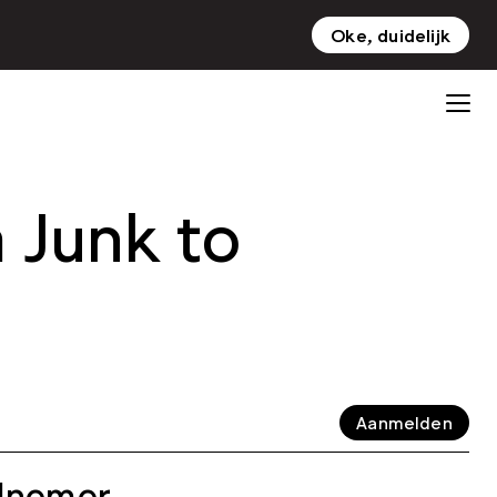
Oke, duidelijk
NL
EN
 Junk to
Aanmelden
elnemer.