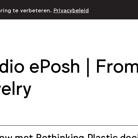
aring te verbeteren.
Privacybeleid
dio ePosh | From
elry
iew met Rethinking Plastic de