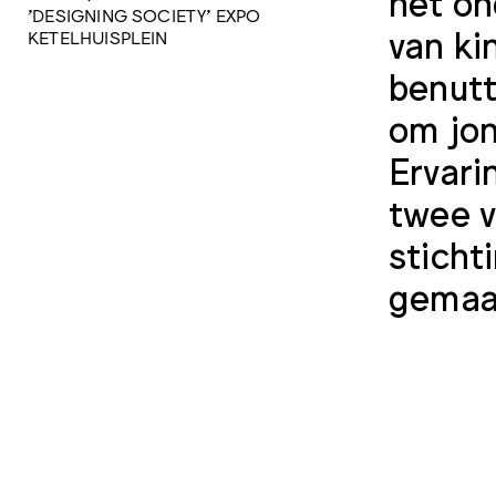
het on
'DESIGNING SOCIETY' EXPO
van ki
KETELHUISPLEIN
benutt
om jo
Ervari
twee v
sticht
gemaa