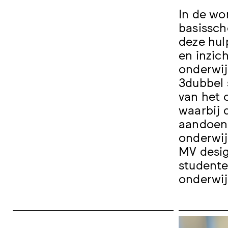
In de wo
basissch
deze hul
en inzic
onderwij
3dubbel 
van het 
waarbij 
aandoeni
onderwij
MV desig
studente
onderwij