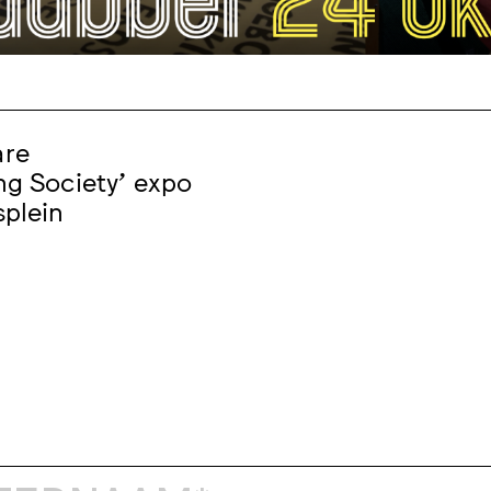
are
ng Society' expo
splein