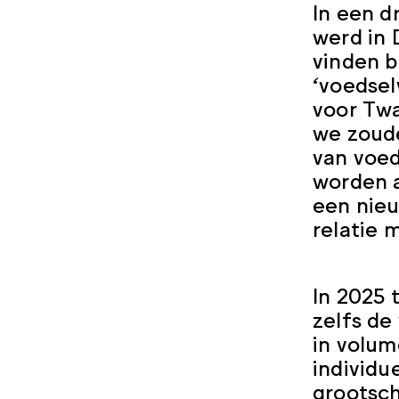
In een d
werd in 
vinden b
‘voedsel
voor Twa
we zoude
van voed
worden a
een nie
relatie 
In 2025 
zelfs de
in volum
individu
grootsch