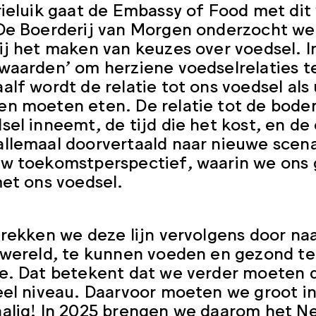
rieluik gaat de Embassy of Food met dit 
De Boerderij van Morgen onderzocht we
ij het maken van keuzes over voedsel. 
waarden’ om herziene voedselrelaties te
alf wordt de relatie tot ons voedsel a
n moeten eten. De relatie tot de bode
sel inneemt, de tijd die het kost, en d
llemaal doorvertaald naar nieuwe scena
uw toekomstperspectief, waarin we ons
met ons voedsel.
trekken we deze lijn vervolgens door na
 wereld, te kunnen voeden en gezond t
e. Dat betekent dat we verder moeten 
eel niveau. Daarvoor moeten we groot in 
alig! In 2025 brengen we daarom het N