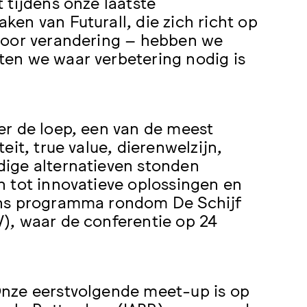
 tijdens onze laatste
en van Futurall, die zich richt op
 voor verandering – hebben we
en we waar verbetering nodig is
er de loep, een van de meest
it, true value, dierenwelzijn,
dige alternatieven stonden
n tot innovatieve oplossingen en
ons programma rondom De Schijf
), waar de conferentie op 24
Onze eerstvolgende meet-up is op