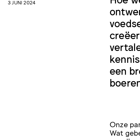
3 JUNI 2024
ontwer
voedse
creëer
vertal
kennis
een br
boeren
Onze par
Wat gebe