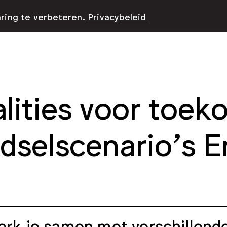
aring te verbeteren.
Privacybeleid
lities voor toek
dselscenario’s 
rk je samen met verschillend