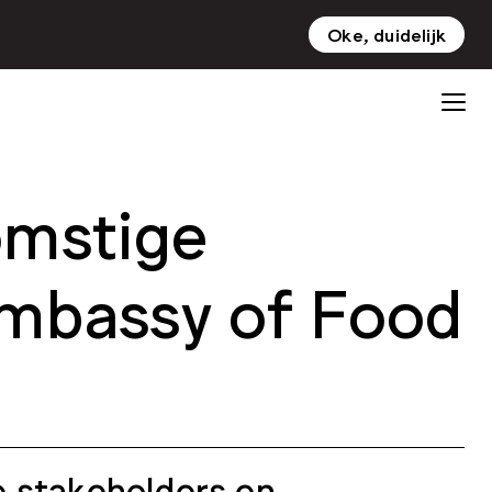
Oke, duidelijk
NL
EN
omstige
Embassy of Food
e stakeholders en