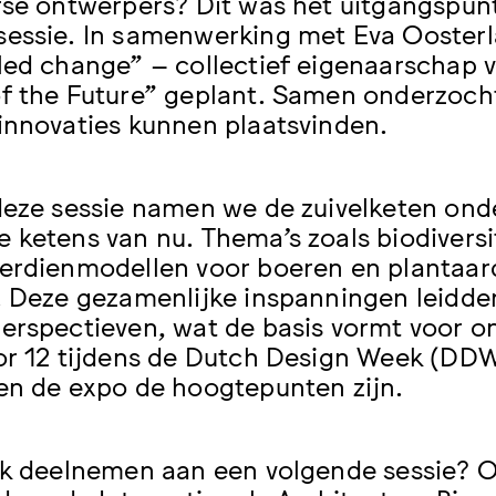
rse ontwerpers? Dit was het uitgangspunt
essie. In samenwerking met Eva Oosterlak
led change” – collectief eigenaarschap
f the Future” geplant. Samen onderzocht
innovaties kunnen plaatsvinden.
deze sessie namen we de zuivelketen ond
 ketens van nu. Thema’s zoals biodiversite
erdienmodellen voor boeren en plantaar
. Deze gezamenlijke inspanningen leidde
erspectieven, wat de basis vormt voor 
or 12 tijdens de Dutch Design Week (DDW
en de expo de hoogtepunten zijn.
ok deelnemen aan een volgende sessie? 