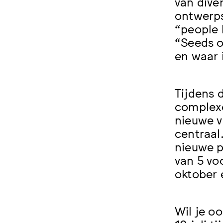
van dive
ontwerps
“people 
“Seeds o
en waar 
Tijdens 
complexe
nieuwe v
centraal
nieuwe p
van 5 vo
oktober 
Wil je o