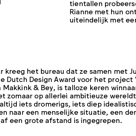
tientallen probeerse
Rianne met hun on
uiteindelijk met ee
ar kreeg het bureau dat ze samen met J
e Dutch Design Award voor het project
 Makkink & Bey, is talloze keren winna
et zomaar op allerlei ambitieuze wereld
altijd iets dromerigs, iets diep idealist
en naar een menselijke situatie, een de
af een grote afstand is ingegrepen.