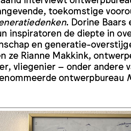
ngevende, toekomstige voorou
eneratiedenken
. Dorine Baars
n inspiratoren de diepte in ove
nschap en generatie-overstijg
n ze Rianne Makkink, ontwerper
eer, vliegenier – onder andere 
renommeerde ontwerpbureau