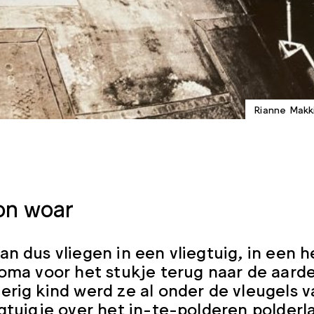
Rianne Makki
on woar
an dus vliegen in een vliegtuig, in een h
loma voor het stukje terug naar de aard
erig kind werd ze al onder de vleugels
egtuigje over het in-te-polderen polder