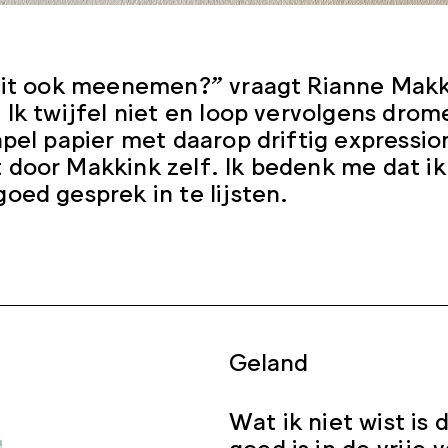
dit ook meenemen?” vraagt Rianne Makk
 Ik twijfel niet en loop vervolgens dro
apel papier met daarop driftig expressi
door Makkink zelf. Ik bedenk me dat ik
oed gesprek in te lijsten.
Geland
Wat ik niet wist is
goed is in de vrije v