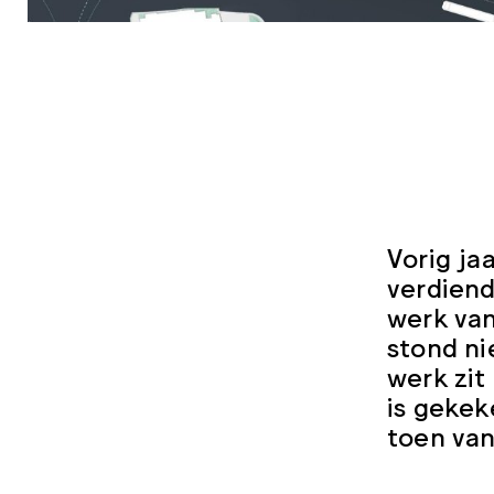
Vorig ja
verdiend
werk van
stond ni
werk zit 
is gekek
toen van