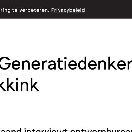
aring te verbeteren.
Privacybeleid
Generatiedenker
kkink
aand interviewt ontwerpbure