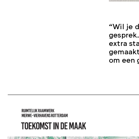
“Wil je 
gesprek.
extra st
gemaakt 
om een g