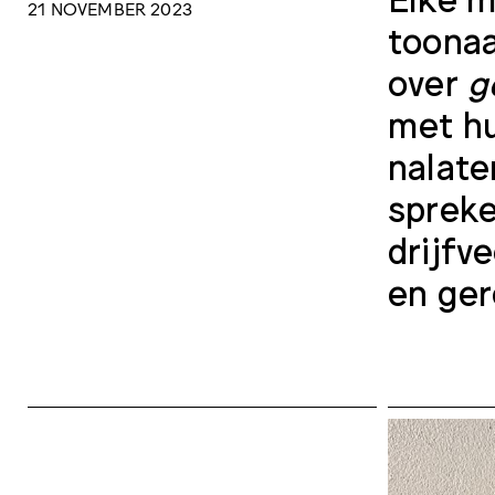
21 NOVEMBER 2023
toonaa
over
g
met hu
nalate
spreke
drijfv
en ge