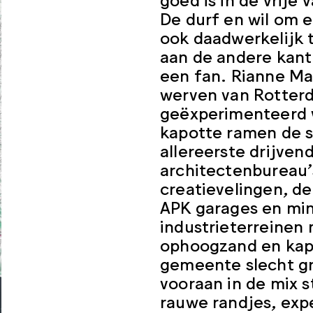
De durf en wil om e
ook daadwerkelijk t
aan de andere kant
een fan. Rianne Ma
werven van Rotter
geëxperimenteerd 
kapotte ramen de 
allereerste drijven
architectenbureau’
creatievelingen, d
APK garages en min
industrieterreinen
ophoogzand en kap
gemeente slecht gri
vooraan in de mix 
rauwe randjes, exp