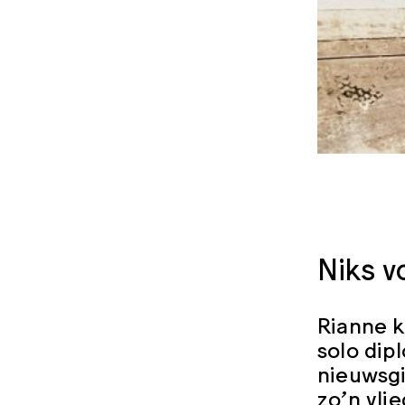
Niks v
Rianne k
solo dip
nieuwsgi
zo’n vli