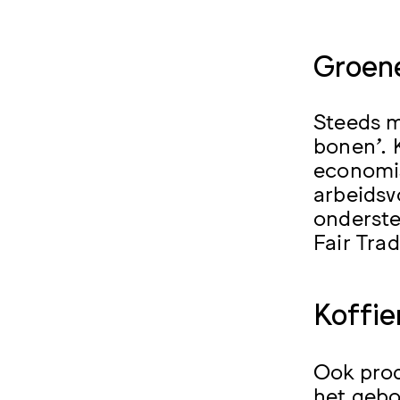
Groen
Steeds m
bonen’. 
economisc
arbeidsv
onderste
Fair Tra
Koffie
Ook prod
het gebo