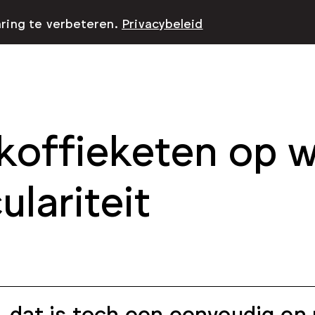
aring te verbeteren.
Privacybeleid
koffieketen op 
ulariteit
, dat is toch een eenvoudig en 