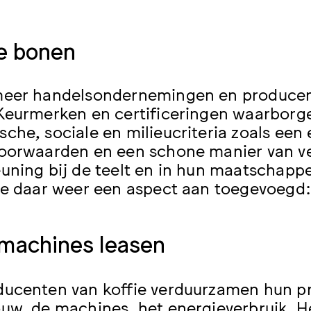
e bonen
eer handelsondernemingen en producent
Keurmerken en certificeringen waarborg
he, sociale en milieucriteria zoals een ee
oorwaarden en een schone manier van ve
uning bij de teelt en in hun maatschappe
de daar weer een aspect aan toegevoegd: 
machines leasen
ucenten van koffie verduurzamen hun p
uw, de machines, het energieverbruik. H