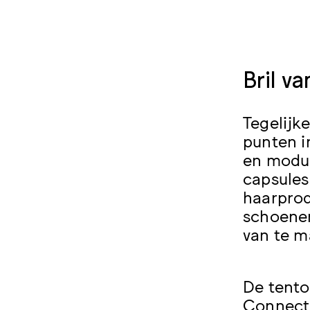
Bril va
Tegelijk
punten i
en modul
capsules
haarprod
schoenen
van te m
De tento
Connect)