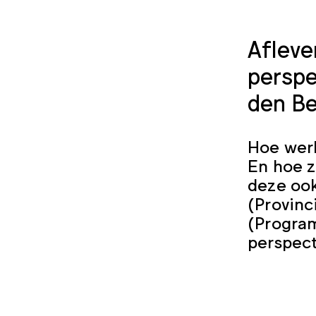
Afleve
perspe
den Be
Hoe werk
En hoe z
deze oo
(Provinc
(Progra
perspect