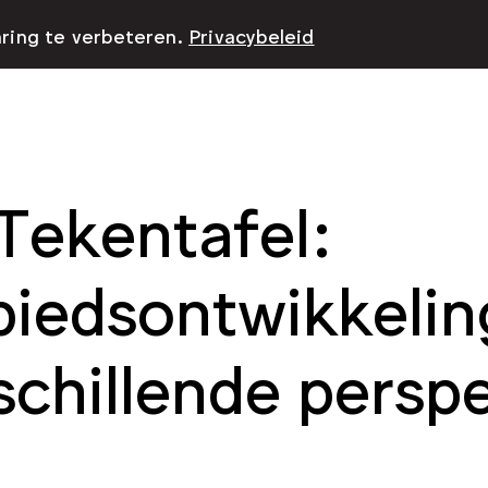
aring te verbeteren.
Privacybeleid
Tekentafel:
iedsontwikkelin
schillende persp