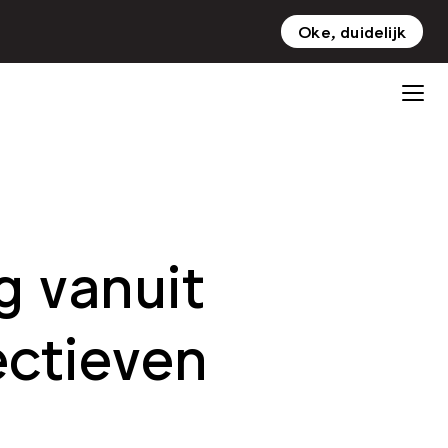
Oke, duidelijk
NL
EN
g vanuit
ectieven