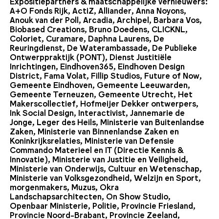
Expositiepartners & maatschappelijke vernieuwers:
A+O Fonds Rijk, ActiZ, Alliander, Anna Noyons,
Anouk van der Poll, Arcadia, Archipel, Barbara Vos,
Biobased Creations, Bruno Doedens, CLICKNL,
Coloriet, Curamare, Daphna Laurens, De
Reuringdienst, De Waterambassade, De Publieke
Ontwerppraktijk (PONT), Dienst Justitiële
Inrichtingen, Eindhoven365, Eindhoven Design
District, Fama Volat, Fillip Studios, Future of Now,
Gemeente Eindhoven, Gemeente Leeuwarden,
Gemeente Terneuzen, Gemeente Utrecht, Het
Makerscollectief, Hofmeijer Dekker ontwerpers,
Ink Social Design, Interactivist, Jannemarie de
Jonge, Leger des Heils, Ministerie van Buitenlandse
Zaken, Ministerie van Binnenlandse Zaken en
Koninkrijksrelaties, Ministerie van Defensie
Commando Materieel en IT (Directie Kennis &
Innovatie), Ministerie van Justitie en Veiligheid,
Ministerie van Onderwijs, Cultuur en Wetenschap,
Ministerie van Volksgezondheid, Welzijn en Sport,
morgenmakers, Muzus, Okra
Landschapsarchitecten, On Show Studio,
Openbaar Ministerie, Politie, Provincie Friesland,
Provincie Noord-Brabant, Provincie Zeeland,