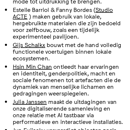
mode tot uitdrukking te brengen.
Estelle Barriol & Fanny Bordes (
Studio
ACTE
) maken gebruik van lokale,
hergebruikte materialen die zijn bedoeld
voor zelfbouw, zoals een tijdelijk
experimenteel paviljoen.
Gijs Schalkx
bouwt met de hand volledig
functionele voertuigen binnen lokale
ecosystemen.
Hsin Min Chan
ontleedt haar ervaringen
en identiteit, genderpolitiek, macht en
sociale fenomenen tot artefacten die de
dynamiek van menselijke lichamen en
gedragingen weerspiegelen.
Julia Janssen
maakt de uitdagingen van
onze digitaliserende samenleving en
onze relatie met AI tastbaar via
performatieve en interactieve installaties.
Jun Fujisaku
vervaardigt objecten zoals