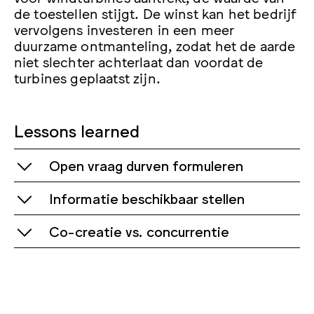
de toestellen stijgt. De winst kan het bedrijf
vervolgens investeren in een meer
duurzame ontmanteling, zodat het de aarde
niet slechter achterlaat dan voordat de
turbines geplaatst zijn.
Lessons learned
Open vraag durven formuleren
Informatie beschikbaar stellen
Als een opdrachtgever een open case
inbrengt, geeft dit ontwerpers de
Co-creatie vs. concurrentie
vrijheid tot concepten te komen die
Beschikbaar stellen van informatie
heel nieuwe en diverse perspectieven
door opdrachtgever is essentieel om
op het vraagstuk opleveren.
binnen een kort tijdbestek een
Breng de verschillende ontwerpers
concept tot ontwikkeling te laten
samen in een community die
komen.
kruisbestuiving stimuleert in plaats van