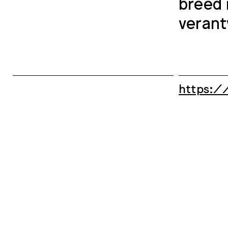
breed 
verant
https:/