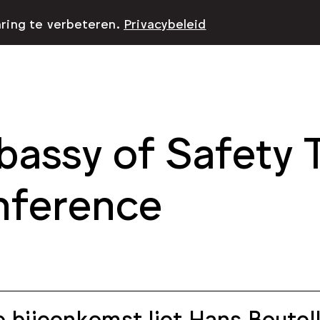
aring te verbeteren.
Privacybeleid
assy of Safety
nference
e bijeenkomst liet Hans Boutel