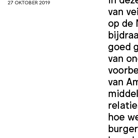
27 OKTOBER 2019
van ve
op de 
bijdra
goed g
van on
voorbe
van Am
middel
relati
hoe we
burger