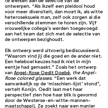
te werken aan de selectie van de
ontwerpen. “Als ikzelf een pleidooi houd
voor meer diversiteit, dan moet ik, als witte
heteroseksuele man, zelf ook zorgen al die
verschillende stemmen te horen zijn. Vijf
vrouwelijke collega’s werden toegevoegd
aan het team dat zich met de selectie van
de ontwerpen bezighoudt.
Elk ontwerp werd uitvoerig bediscussieerd.
“Waarom vind jij die goed en de ander niet.
Een heleboel keuzes had ik niet in mijn
eentje had gemaakt.” Zoals het ontwerp
van
Angel-Rose Oedit Doebé
,
the Angel-
Rose colored glasses
. “Een werk dat
aanvankelijk op de ‘misschien-lijst’ stond”,
vertelt Konijn. Oedit laat met haar
perspectief zien hoe haar blik is gevormd
door de Westerse-en-witte-mannen-
maatschappij. Ze zoekt naar een manier