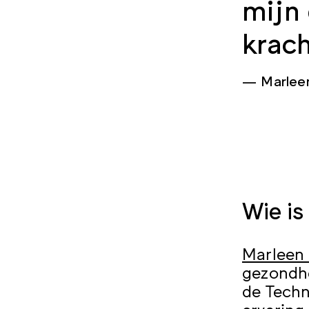
mijn
krach
Marleen
Wie is
Marleen 
gezondhe
de Techn
ervaring