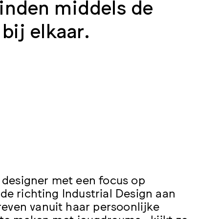
binden middels de
bij elkaar.
al designer met een focus op
de richting Industrial Design aan
even vanuit haar persoonlijke
d te maken met jeugdreuma- kijkt ze