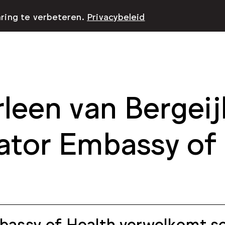
aring te verbeteren.
Privacybeleid
leen van Bergei
ator Embassy of
assy of Health verwelkomt so