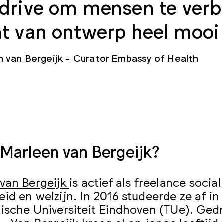
 drive om mensen te ver
t van ontwerp heel mooi 
 van Bergeijk
Curator Embassy of Health
 Marleen van Bergeijk?
van Bergeijk
is actief als freelance soci
id en welzijn. In 2016 studeerde ze af in 
ische Universiteit Eindhoven (TUe). Gedr
 – Van Bergeijk kreeg al op jonge leeftij