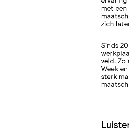
met een 
maatscha
zich late
Sinds 20
werkplaa
veld. Zo
Week en 
sterk ma
maatscha
Luiste