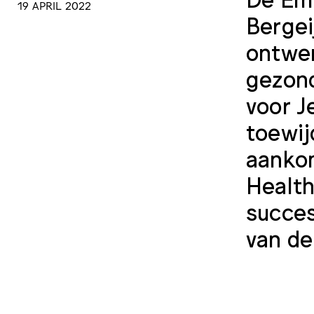
19 APRIL 2022
Bergei
ontwer
gezond
voor J
toewij
aanko
Health,
succes
van de