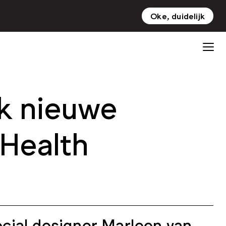
Oke, duidelijk
NL
EN
jk nieuwe
 Health
cial designer Marleen van