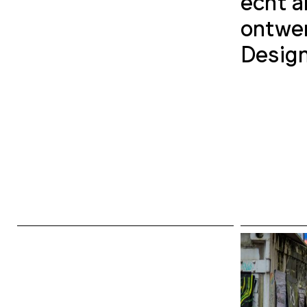
echt a
ontwer
Design