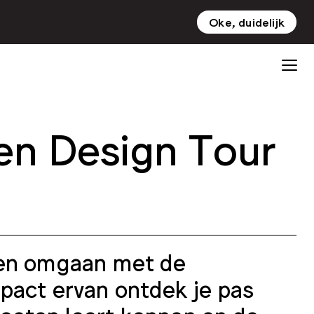
Oke, duidelijk
NL
EN
n Design Tour
nen omgaan met de
pact ervan ontdek je pas