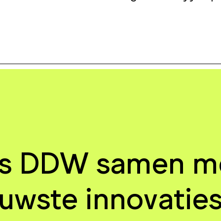
ns DDW samen met
ieuwste innovatie