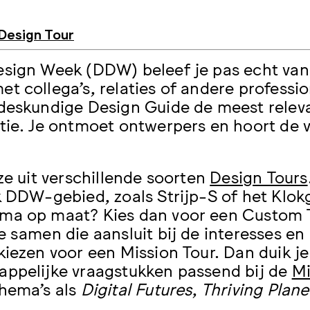
Design Tour
sign Week (DDW) beleef je pas echt van 
t collega’s, relaties of andere professi
deskundige Design Guide de meest relev
tie. Je ontmoet ontwerpers en hoort de 
uze uit verschillende soorten
Design Tours
k DDW-gebied, zoals Strijp-S of het Klokg
a op maat? Kies dan voor een Custom T
e samen die aansluit bij de interesses en
kiezen voor een Mission Tour. Dan duik je
ppelijke vraagstukken passend bij de
Mi
hema’s als
Digital Futures
,
Thriving Plane