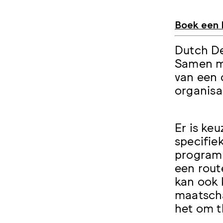
Boek een 
Dutch De
Samen me
van een 
organisa
Er is ke
specifie
programm
een rout
kan ook 
maatscha
het om t