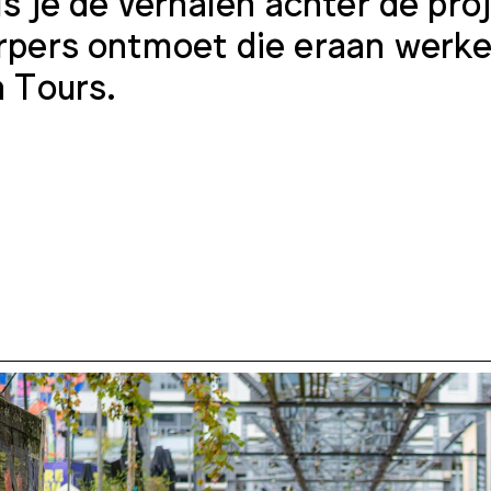
ls je de verhalen achter de pr
pers ontmoet die eraan werk
 Tours.