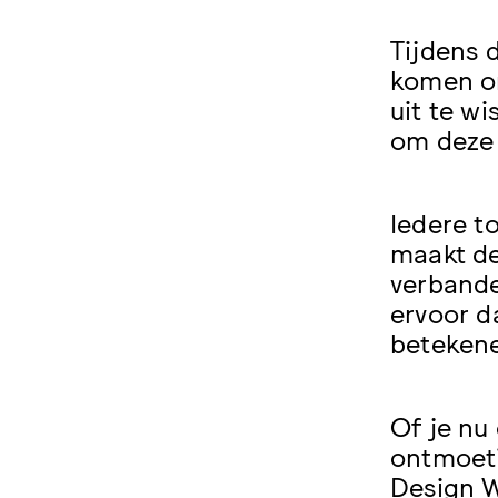
Tijdens 
komen o
uit te w
om deze 
Iedere t
maakt de
verbande
ervoor d
beteken
Of je nu
ontmoeti
Design W