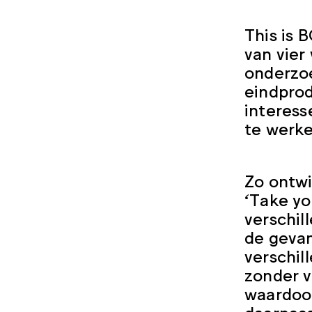
This is 
van vier
onderzoe
eindprod
interess
te werke
Zo ontw
‘Take yo
verschil
de gevan
verschil
zonder v
waardoor
daarnaas