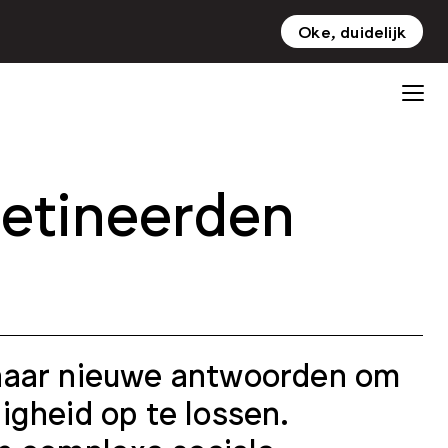
Oke, duidelijk
NL
EN
etineerden
 naar nieuwe antwoorden om
igheid op te lossen.