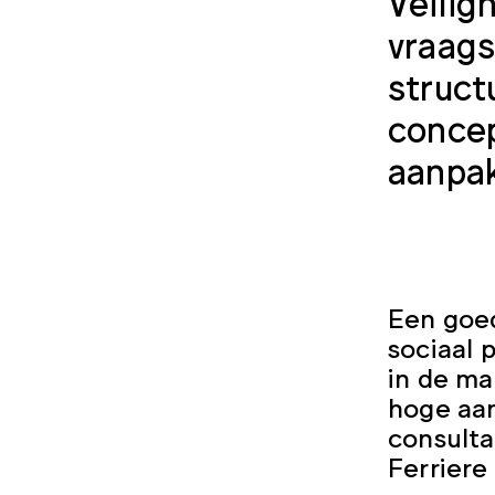
Veilig
vraags
struct
concep
aanpak
Een goed
sociaal 
in de ma
hoge aan
consult
Ferriere