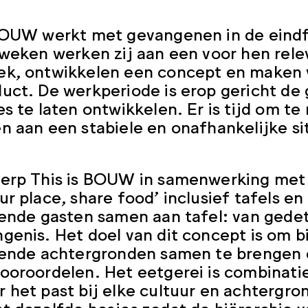
BOUW werkt met gevangenen in de eindfa
 weken werken zij aan een voor hen rel
k, ontwikkelen een concept en maken v
uct. De werkperiode is erop gericht de
es te laten ontwikkelen. Er is tijd om te
n aan een stabiele en onafhankelijke sit
ierp This is BOUW in samenwerking me
ur place, share food’ inclusief tafels en
lende gasten samen aan tafel: van gedet
genis. Het doel van dit concept is om
lende achtergronden samen te brengen e
ooroordelen. Het eetgerei is combinatie
 het past bij elke cultuur en achtergro
t dezelfde hesjes zodat de hiërarchie v