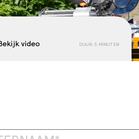
Bekijk video
DUUR:
5
MINUTEN