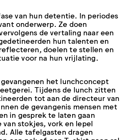
se van hun detentie. In periodes
evant onderwerp. Ze doen
ervolgens de vertaling naar een
 gedetineerden hun talenten en
 reflecteren, doelen te stellen en
uatie voor na hun vrijlating.
t gevangenen het lunchconcept
 eetgerei. Tijdens de lunch zitten
ineerden tot aan de directeur van
 binnen de gevangenis mensen met
n in gesprek te laten gaan
 van stokjes, vork en lepel
nd. Alle tafelgasten dragen
an een pak of een T-shirt geen rol