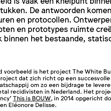
heid is vaak een knelpunt binn
tukken. De antwoorden komen
uren en protocollen. Ontwerp
ten en prototypes ruimte cre
 binnen het bestaande, stati
 voorbeeld is het project The White Bui
project dat zich richt op een succesvol
atschappij om zo een bijdrage te lever
tal recidivisten in Nederland. Het projec
ancy’
This is BOUW
, in 2014 opgericht d
 en Eléonore Delisse.