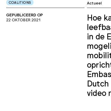
COALITIONS
Actueel
GEPUBLICEERD OP
Hoe ka
22 OKTOBER 2021
leefba
in de 
mogeli
mobili
oprich
Embas
Dutch 
video