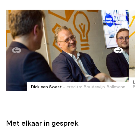
L
Dick van Soest
- credits: Boudewijn Bollmann
B
Met elkaar in gesprek