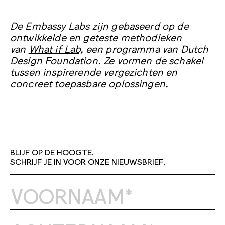
De combinatie van partners met elk hun
kijkt dan conceptoplevering: wat doet de
eigen vakgebied en kennis levert nieuwe
Embassy met de uitkomst wanneer deze
De Embassy Labs zijn gebaseerd op de
inzichten op voor alle betrokkenen.
potentie heeft? En hoe verloopt die weg?
ontwikkelde en geteste methodieken
van
What if Lab,
een programma van Dutch
Design Foundation. Ze vormen de schakel
tussen inspirerende vergezichten en
concreet toepasbare oplossingen.
BLIJF OP DE HOOGTE.
SCHRIJF JE IN VOOR ONZE NIEUWSBRIEF.