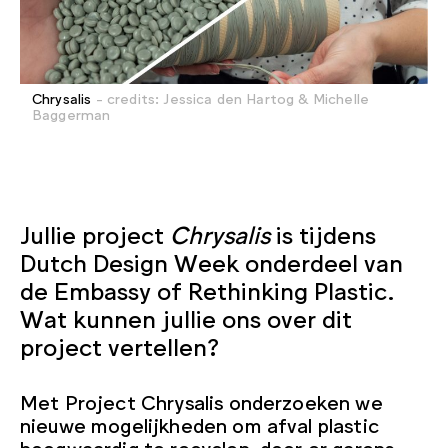
Chrysalis
- credits: Jessica den Hartog & Michelle
Baggerman
Jullie project
Chrysalis
is tijdens
Dutch Design Week onderdeel van
de Embassy of Rethinking Plastic.
Wat kunnen jullie ons over dit
project vertellen?
Met Project Chrysalis onderzoeken we
nieuwe mogelijkheden om afval plastic
hoogwaardig te recyclen, door er garens