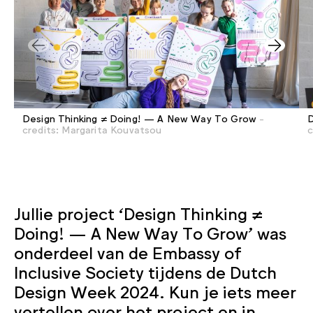
Design Thinking ≠ Doing! — A New Way To Grow
-
D
credits: Margarita Kouvatsou
c
Jullie project ‘Design Thinking ≠
Doing! — A New Way To Grow’ was
onderdeel van de Embassy of
Inclusive Society tijdens de Dutch
Design Week 2024. Kun je iets meer
vertellen over het project en in