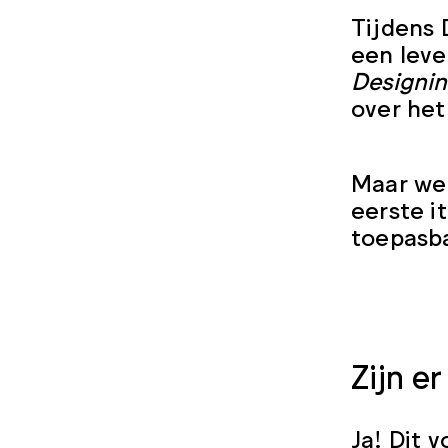
Tijdens
een leve
Designin
over het
Maar we 
eerste i
toepasb
Zijn e
Ja! Dit 