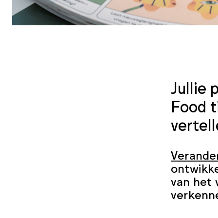
Jullie
Food t
vertel
Verande
ontwikke
van het 
verkenn