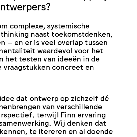
 ontwerpers?
 om complexe, systemische
 thinking naast toekomstdenken,
– en er is veel overlap tussen
entaliteit waardevol voor het
n het testen van ideeën in de
te vraagstukken concreet en
idee dat ontwerp op zichzelf dé
amenbrengen van verschillende
pectief, terwijl Finn ervaring
e samenwerking. Wij denken dat
rkennen, te itereren en al doende