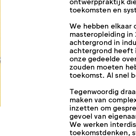
ontwerppraktijk die
toekomsten en sys
We hebben elkaar 
masteropleiding in 
achtergrond in indu
achtergrond heeft 
onze gedeelde over
zouden moeten heb
toekomst. Al snel
Tegenwoordig draai
maken van complex
inzetten om gespr
gevoel van eigenaa
We werken interdis
toekomstdenken, s