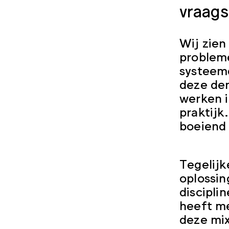
vraags
Wij zien
problem
systeemd
deze den
werken i
praktijk
boeiend
Tegelijk
oplossin
discipli
heeft me
deze mix