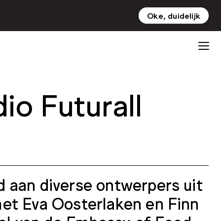
Oke, duidelijk
NL
EN
io Futurall
 aan diverse ontwerpers uit
et Eva Oosterlaken en Finn