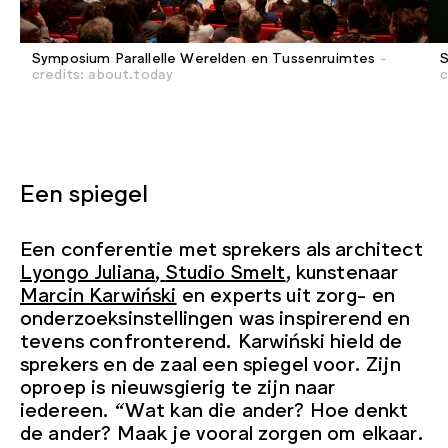
Symposium Parallelle Werelden en Tussenruimtes
-
S
credits: about.today
c
Een spiegel
Een conferentie met sprekers als architect
Lyongo Juliana
,
Studio Smelt
, kunstenaar
Marcin Karwiński
en experts uit zorg- en
onderzoeksinstellingen was inspirerend en
tevens confronterend. Karwiński hield de
sprekers en de zaal een spiegel voor. Zijn
oproep is nieuwsgierig te zijn naar
iedereen. “Wat kan die ander? Hoe denkt
de ander? Maak je vooral zorgen om elkaar.