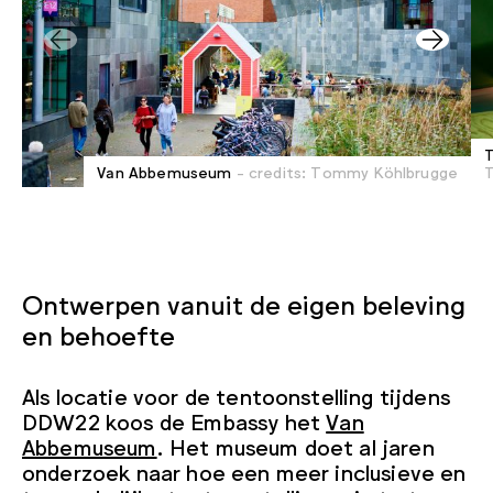
T
Van Abbemuseum
- credits: Tommy Köhlbrugge
Ontwerpen vanuit de eigen beleving
en behoefte
Als locatie voor de tentoonstelling tijdens
DDW22 koos de Embassy het
Van
Abbemuseum
. Het museum doet al jaren
onderzoek naar hoe een meer inclusieve en