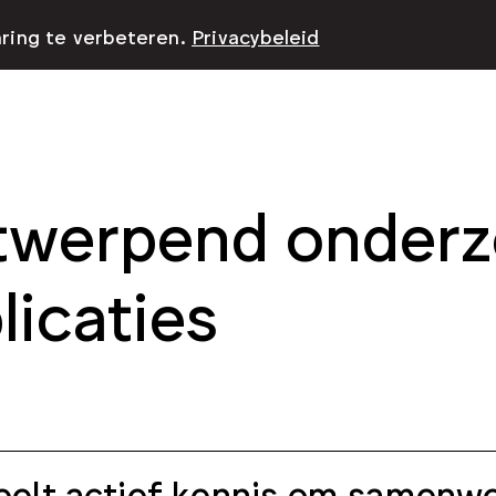
aring te verbeteren.
Privacybeleid
werpend onderz
licaties
elt actief kennis om samenwe