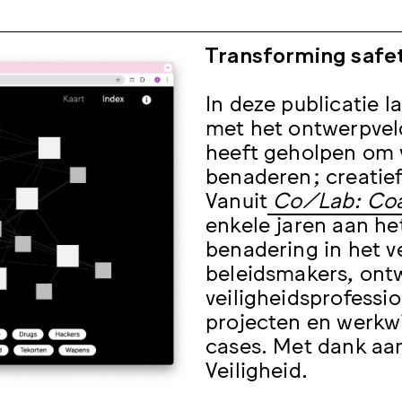
Transforming safet
In deze publicatie 
met het ontwerpvel
heeft geholpen om 
benaderen; creatie
Vanuit
Co/Lab: Coal
enkele jaren aan he
benadering in het 
beleidsmakers, ont
veiligheidsprofess
projecten en werkw
cases. Met dank aan 
Veiligheid.