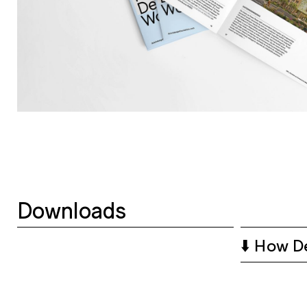
Downloads
⬇️ How D