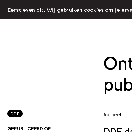
Eerst even dit. Wij gebruiken cookies om je erv
Ont
pub
DDF
Actueel
GEPUBLICEERD OP
DDF de