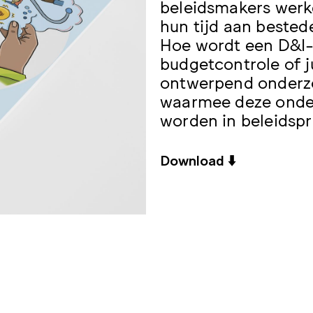
beleidsmakers werke
hun tijd aan bested
Hoe wordt een D&I-
budgetcontrole of ju
ontwerpend onderzo
waarmee deze onde
worden in beleidsp
Download ⬇️