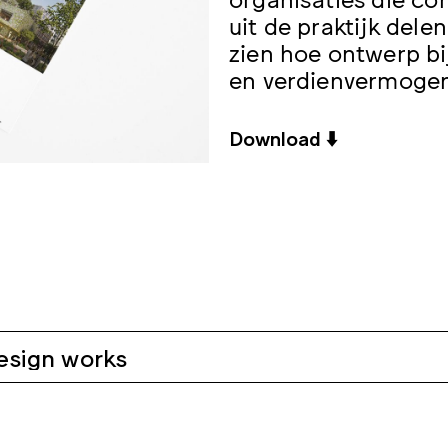
uit de praktijk del
zien hoe ontwerp b
en verdienvermogen
Download ⬇️
esign works