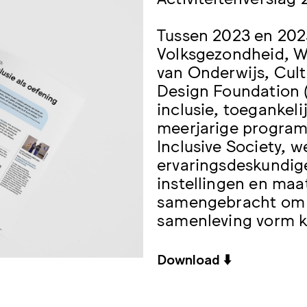
Tussen 2023 en 2025
Volksgezondheid, We
van Onderwijs, Cu
Design Foundation 
inclusie, toegankeli
meerjarige progra
Inclusive Society, 
ervaringsdeskundige
instellingen en maa
samengebracht om t
samenleving vorm k
Download ⬇️